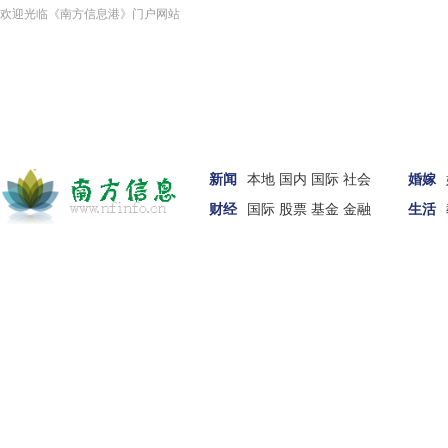
欢迎光临《南方信息港》门户网站
新闻
本地
国内
国际
社会
婚嫁
财经
国际
股票
基金
金融
生活
车讯
家居
女性
科技